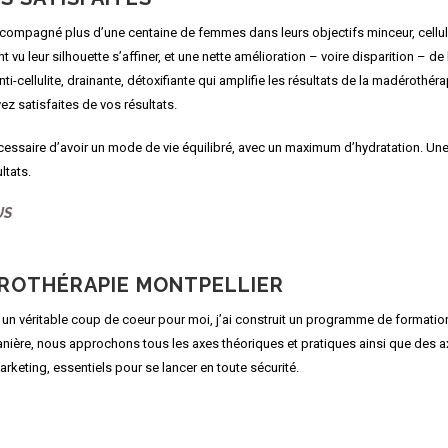
ccompagné plus d’une centaine de femmes dans leurs objectifs minceur, celluli
vu leur silhouette s’affiner, et une nette amélioration – voire disparition – de 
nti-cellulite, drainante, détoxifiante qui amplifie les résultats de la madérothéra
ez satisfaites de vos résultats.
écessaire d’avoir un mode de vie équilibré, avec un maximum d’hydratation. Un
ltats.
US
ROTHÉRAPIE MONTPELLIER
é un véritable coup de coeur pour moi, j’ai construit un programme de formatio
ière, nous approchons tous les axes théoriques et pratiques ainsi que des axes
marketing, essentiels pour se lancer en toute sécurité.