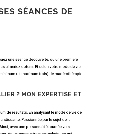
SES SÉANCES DE
lisiez une séance découverte, ou une première
us aimeriez obtenir. Et selon votre mode de vie
s minimum (et maximum trois) de madérothérapie
IER ? MON EXPERTISE ET
mum de résultats. En analysant le mode de vie de
andissante. Passionnée par le sujet de la
. Ainsi, avec une personnalité tournée vers
ose. Vous transmettre mes techniques qui