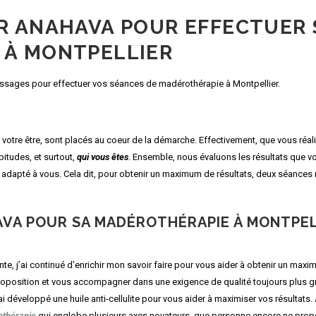
R ANAHAVA POUR EFFECTUER 
 À MONTPELLIER
ssages pour effectuer vos séances de madérothérapie à Montpellier.
votre être, sont placés au coeur de la démarche. Effectivement, que vous réa
itudes, et surtout,
qui vous êtes
. Ensemble, nous évaluons les résultats que vo
 adapté à vous. Cela dit, pour obtenir un maximum de résultats, deux séance
VA POUR SA MADÉROTHÉRAPIE À MONTPELL
e, j’ai continué d’enrichir mon savoir faire pour vous aider à obtenir un maxi
roposition et vous accompagner dans une exigence de qualité toujours plus gr
, j’ai développé une huile anti-cellulite pour vous aider à maximiser vos résultats
othérapie
qui englobe plusieurs axes novateurs, que personne encore ne prop