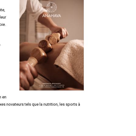
te,
leur
pie.
e
n en
 novateurs tels que la nutrition, les sports à