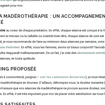
gageant pour moi.
LA MADÉROTHÉRAPIE : UN ACCOMPAGNEMEN
TÉ
lité
au coeur de chaque prestation. En effet, chaque séance est conçue à la fo
vers la minceur ou la cellulite ou orientés bien-être, chaque séance de cure e
té, je vous recommande de faire au minimum deux séances par semaine, voire tr
hase
d’entretien
. En effet, nous les femmes, avons un tissus conjonctif favorable 
ulite réapparaît malheureusement. De ce fait, j’ai crée des
abonnements entreti
séances, en toute quiétude.
ING PROPOSÉE
es à cournonterral, juvignac –
voir les communes desservies
), je vous rés
 de madérothérapie en douceur. D’ailleurs, détrompez-vous, la douleur ressentie
 je m’assure que vos séances de madérothérapie ne procure aucune douleur, voir
s. En effet, il est très important pour moi de placer votre satisfaction sur tou
S SATISFAITES