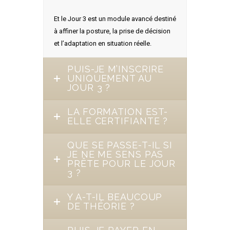
Et le Jour 3 est un module avancé destiné
à affiner la posture, la prise de décision
et l’adaptation en situation réelle.
PUIS-JE M’INSCRIRE
UNIQUEMENT AU
JOUR 3 ?
LA FORMATION EST-
ELLE CERTIFIANTE ?
QUE SE PASSE-T-IL SI
JE NE ME SENS PAS
PRÊTE POUR LE JOUR
3 ?
Y A-T-IL BEAUCOUP
DE THÉORIE ?