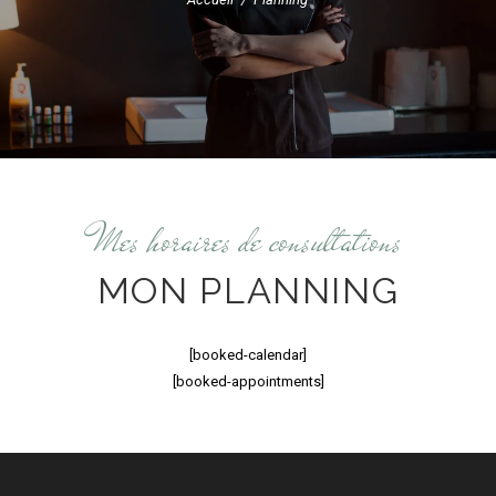
Mes horaires de consultations
MON PLANNING
[booked-calendar]
[booked-appointments]