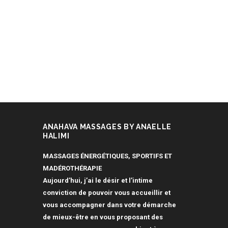
Les soins en entreprise à Montpellier,
pour qui, pour quoi? Les soins en
entreprise à Montpellier, une
constatation, mon offre, pour aller plus...
ANAHAVA MASSAGES BY ANAELLE
HALIMI
MASSAGES ÉNERGÉTIQUES, SPORTIFS ET
MADÉROTHÉRAPIE
Aujourd’hui, j’ai le désir et l’intime
conviction de pouvoir vous accueillir et
vous accompagner dans votre démarche
de mieux-être en vous proposant des